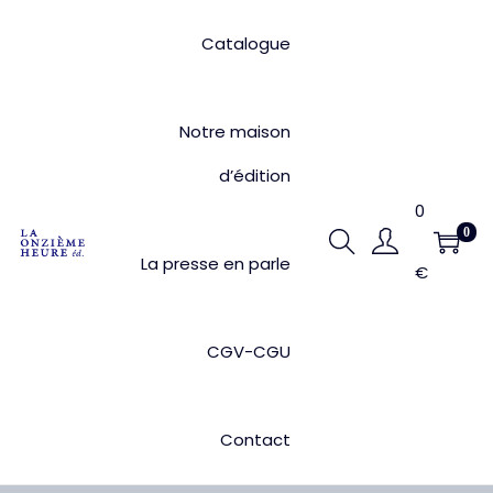
Catalogue
Notre maison
d’édition
0
0
P
P
La presse en parle
€
a
a
s
s
s
s
CGV-CGU
e
e
r
r
Contact
à
a
l
u