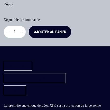
Dupuy
Disponible sur commande
AJOUTER AU PANIER
q
u
a
n
t
Description
i
t
Informations complémentaires
é
Avis (0)
d
e
M
La première encyclique de Léon XIV, sur la protection de la personne